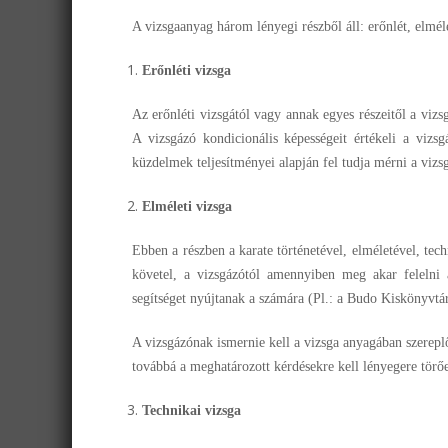
A vizsgaanyag három lényegi részből áll: erőnlét, elmél
Erőnléti vizsga
Az erőnléti vizsgától vagy annak egyes részeitől a vizsgá
A vizsgázó kondicionális képességeit értékeli a vizsg
küzdelmek teljesítményei alapján fel tudja mérni a vizs
Elméleti vizsga
Ebben a részben a karate történetével, elméletével, tech
követel, a vizsgázótól amennyiben meg akar felelni
segítséget nyújtanak a számára (Pl.: a Budo Kiskönyvtár
A vizsgázónak ismernie kell a vizsga anyagában szerepl
továbbá a meghatározott kérdésekre kell lényegere törőe
Technikai vizsga