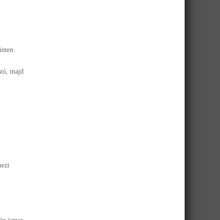
inten.
ázó, majd
mezi