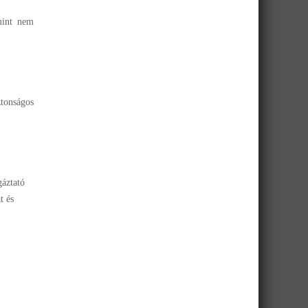
amint nem
tonságos
gáztató
t és