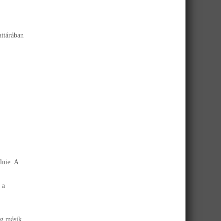
attárában
lnie. A
 a
ág másik