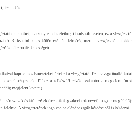
et, technikák.
ztató eltekinthet, alacsony v. idős életkor, túlsúly stb. esetén, ez a vizsgáztató
áztató. 3. kyu-tól nincs külön erőnléti felmérő, mert a vizsgáztató a több e
gázó kondicionális képességeit.
nikáival kapcsolatos ismereteket értékeli a vizsgáztató. Ez a vizsga önálló kut
 a követelményeknek. Ehhez a felkészítő edzők, valamint a megjelent forr
 eddig megjelent kötetei).
ő japán szavak és kifejezések (technikák-gyakorlatok nevei) magyar megfelelőjé
n felelnie. A vizsgáztatónak joga van az előző vizsgák kérdéseiből is kérdezni.