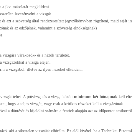
és a jkv. másolatát megküldeni.
kszerűen levezényelni a vizsgát.
 és azt a szövetség által rendszeresített jegyzőkönyvben rögzíteni, majd saját ir
ázónak és az edzőjének, valamint a szövetség elnökségének)
yt.
 a vizsgára várakozók- és a nézők területét.
a vizsgázókkal a vizsga elején.
rni a vizsgából, illetve az ilyen nézőket elküldeni.
izsgát tehet. A pótvizsga és a vizsga között
minimum két hónapnak
kell elte
zni, hogy a teljes vizsgát, vagy csak a kritikus részeket kell a vizsgázónak
val a döntését és kijelölni számára a fentiek alapján azt az időpontot amikortól
ázó, aki a sikertelen vizsgáját elbírálta. Ez alól kivétel, ha a Technikai Bizotts