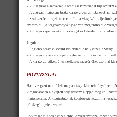
– A vizsgáról a szövetség Technikai Bizottságát tájékoztatni 
– A vizsgán megjeleni tiszta karate gíben és határozottan, sza
– Szakszerűen, objektíven elbírálni a vizsgázók teljesítményét
azt tárolni. (A jegyzőkönyvet joga van megtekinteni a vizsg
– A vizsga végén értékelni a vizsgát és kihirdetni az eredmén
Jogai:
– Legjobb belátása szerint kialakítani a helyszínen a vizsga-,
– A vizsga menetét-rendjét meghatározni, de ezt közölni kell 
– A karate-do etikettjét és szellemét megsértőket azonnal kizá
PÓTVIZSGA:
Ha a vizsgázó nem felelt meg a vizsga követelményeknek pótv
vizsgáztatónak a nyújtott teljesítmény alapján meg kell határo
megismételni. A vizsgáztatónak kötelessége közölni a vizsgázó
pótvizsgára jelentkezhet.
Pótvizsgát minden esetben annál a vizsgáztatónál tehet a vizsg