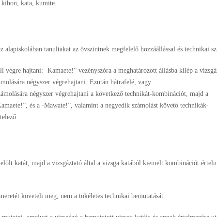
 kihon, kata, kumite.
alapiskolában tanultakat az övszintnek megfelelő hozzáállással és technikai sz
ll végre hajtani: -Kamaete!” vezényszóra a meghatározott állásba kilép a vizsg
ámolására négyszer végrehajtani. Ezután hátrafelé, vagy
számolására négyszer végrehajtani a következő technikát-kombinációt, majd a
Kamaete!”, és a -Mawate!”, valamint a negyedik számolást követő technikák-
telező.
elölt katát, majd a vizsgáztató által a vizsga katából kiemelt kombinációt értel
smeretét követeli meg, nem a tökéletes technikai bemutatását.