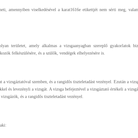
eti, amennyiben viselkedésével a karat1616e etikettjét nem sérti meg, val
 olyan területet, amely alkalmas a vizsgaanyagban szereplő gyakorlatok biz
kozók felkészülésére, és a szülők, vendégek elhelyezésére is.
 a vizsgáztatóval szemben, és a rangidős tiszteletadást vezényel. Ezután a vizs
el és levezényli a vizsgát. A vizsga befejeztével a vizsgáztató értékeli a vizsgá
vizsgázók, és a rangidős tiszteletadást vezényel.
aki: