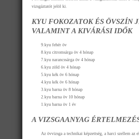
vizsgáztatót jelöl ki.
KYU FOKOZATOK ÉS ÖVSZÍN 
VALAMINT A KIVÁRÁSI IDŐK
9.kyu fehér öv
8.kyu citromsárga öv 4 hónap
7.kyu narancssárga öv 4 hónap
6.kyu zöld öv 4 hónap
5.kyu kék öv 6 hónap
4.kyu kék öv 6 hónap
3.kyu barna öv 8 hónap
2.kyu barna öv 10 hónap
1.kyu barna öv 1 év
A VIZSGAANYAG ÉRTELMEZÉ
Az övvizsga a technikai képzettség, a harci szellem az el