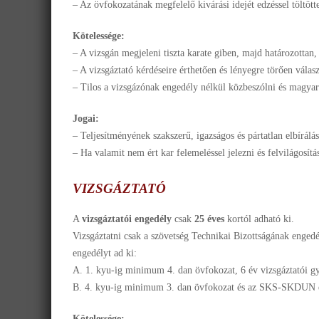
– Az övfokozatának megfelelő kivárási idejét edzéssel töltött
Kötelessége:
– A vizsgán megjeleni tiszta karate giben, majd határozottan, k
– A vizsgáztató kérdéseire érthetően és lényegre törően válasz
– Tilos a vizsgázónak engedély nélkül közbeszólni és magya
Jogai:
– Teljesítményének szakszerű, igazságos és pártatlan elbírálás
– Ha valamit nem ért kar felemeléssel jelezni és felvilágosítás
VIZSGÁZTATÓ
A
vizsgáztatói engedély
csak
25 éves
kortól adható ki.
Vizsgáztatni csak a szövetség Technikai Bizottságának engedél
engedélyt ad ki:
A. 1. kyu-ig minimum 4. dan övfokozat, 6 év vizsgáztatói
B. 4. kyu-ig minimum 3. dan övfokozat és az SKS-SKDUN e
Kötelessége: