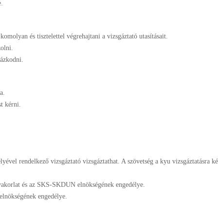
e.
omolyan és tisztelettel végrehajtani a vizsgáztató utasításait.
olni.
rázkodni.
a.
t kérni.
yével rendelkező vizsgáztató vizsgáztathat. A szövetség a kyu vizsgáztatásra ké
 gyakorlat és az SKS-SKDUN elnökségének engedélye.
lnökségének engedélye.