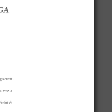
GA
gszerzett
ba vesz a
árolni és