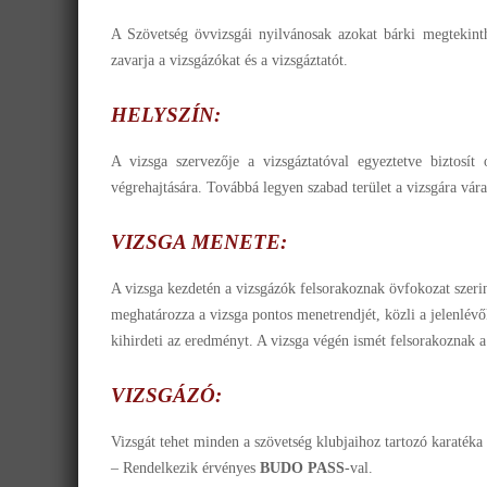
A Szövetség övvizsgái nyilvánosak azokat bárki megtekinth
zavarja a vizsgázókat és a vizsgáztatót.
HELYSZÍN:
A vizsga szervezője a vizsgáztatóval egyeztetve biztosít
végrehajtására. Továbbá legyen szabad terület a vizsgára vára
VIZSGA MENETE:
A vizsga kezdetén a vizsgázók felsorakoznak övfokozat szerint
meghatározza a vizsga pontos menetrendjét, közli a jelenlévőkk
kihirdeti az eredményt. A vizsga végén ismét felsorakoznak a 
VIZSGÁZÓ:
Vizsgát tehet minden a szövetség klubjaihoz tartozó karatéka 
– Rendelkezik érvényes
BUDO PASS
-val.