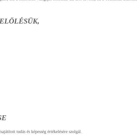
JELÖLÉSÜK,
SE
sajátított tudás és képesség értékelésére szolgál.