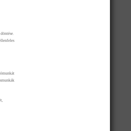
 döntése.
llenfeles
atómunkát
ásmunkák
t,