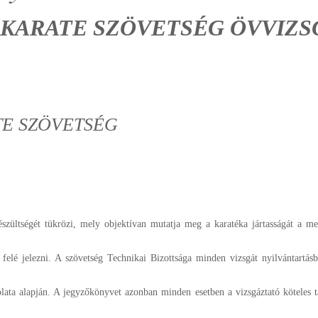
 KARATE SZÖVETSÉG ÖVVIZS
TE SZÖVETSÉG
észültségét tükrözi, mely objektívan mutatja meg a karatéka jártasságát a me
 felé jelezni. A szövetség Technikai Bizottsága minden vizsgát nyilvántartás
olata alapján. A jegyzőkönyvet azonban minden esetben a vizsgáztató köteles t