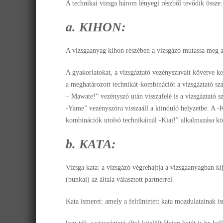
A technikai vizsga három lényegi részből tevődik össze:
a. KIHON:
A vizsgaanyag kihon részében a vizsgázó mutassa meg az 
A gyakorlatokat, a vizsgáztató vezényszavait követve ke
a meghatározott technikát-kombinációt a vizsgáztató sz
– Mawate!” vezényszó után visszafelé is a vizsgáztató 
-Yame” vezényszóra visszaáll a kiinduló helyzetbe. A -
kombinációk utolsó technikáinál -Kiai!” alkalmazása kö
b. KATA:
Vizsga kata: a vizsgázó végrehajtja a vizsgaanyagban kij
(bunkai) az általa választott partnerrel.
Kata ismeret: amely a feltüntetett kata mozdulatainak i