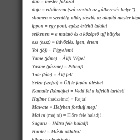
dan = mester fokozat
dojo = edzőterem (szó szerint: az „útkeresés helye”)
shomen = szentély, oltár, zászló, az alapító mester kép
ippon = egy pont, egész értékű találat
seikenen = a mutató és a középső ujj bütyke
oss (ossz) = üdvözlés, igen, értem
Yoi (jój) = Figyelem!
Yame (jáme) = Állj! Vége!
Yasme (jászme) = Pihenj!
Tate (táte) = Állj fel!
Seiza (szejzá) = Ülj le japán ülésbe!
Kamaite (kámájte) = Vedd fel a kijelölt tartást!
Hajime
(hadzsime) = Rajta!
Mawate = Helyben fordulj meg!
Mai ni
(maj ní) = Előre fele haladj!
Sagaru = Hátra fele haladj!
Hantei = Másik oldalra!
kihon = alapiskola