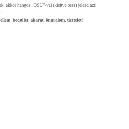
, akkor hangos „OSU”-val (kiejtve ossz) jelezd azt!
!
jellem, becsület, akarat, önuralom, tisztelet
!