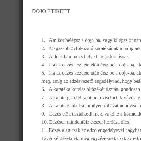
DOJO ETIKETT
1. Amikor belépsz a dojo-ba, vagy kilépsz onnan, 
2. Magasabb övfokozatú karatékának mindig add m
3. A dojo-ban nincs helye hangoskodásnak!
4. Ha az edzés kezdete előtt érsz be a dojo-ba, a
5. Ha az edzés kezdete után érsz be a dojo-ba, akko
meg, amíg az edzésvezető engedélyt ad, hogy beál
6. A karatéka köteles öltözékét tisztán, gondosan
7. A karate-gi-n feliratot nem viselhet, kivéve a g
8. A karate gi alatt semmilyen ruházat nem viselhe
9. Edzés előtt tisztálkodj meg, vágd le a körmeid
10. Edzésen mindenféle ékszer hordása tilos!
11. Edzés alatt csak az edző engedélyével hagyhato
12. A kérdéseknek, megjegyzéseknek csak az edzé