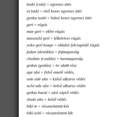
tsuki (cuki) = egyenes ütés
oi tsuki = első kezes egyenes ütés
gyaku tsuki = hátsó kezes egyenes ütés
geri = rúgás
mae geri = előre rúgás
mawashi geri = félköríves rúgás
yoko geri keage = oldalsó felcsapódó rúgás
jodan (dzsódán) = fejmagasság
chudan (csudán) = hasmagasság
gedan (gedán) = öv alatti rész
age uke = felső emelő védés,
soto ude uke = külső alkaros védés
uchi ude uke = belső alkaros védés
gedan barai = alsó söprő védés
shuto uke = kézél védés
hiki te = visszarántott kéz
hiki ashi = visszarántott láb