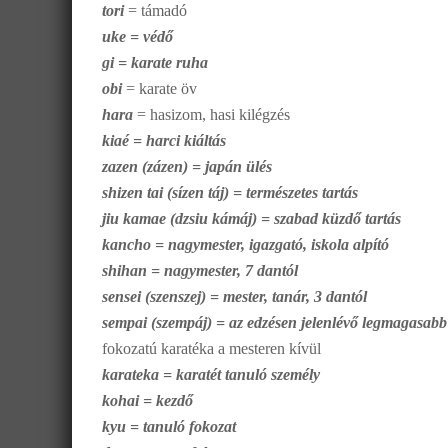
tori
= támadó
uke = védő
gi = karate ruha
obi
= karate öv
hara
= hasizom, hasi kilégzés
kiaé = harci kiáltás
zazen (zázen) = japán ülés
shizen tai (sízen táj) = természetes tartás
jiu kamae (dzsiu kámáj) = szabad küzdő tartás
kancho = nagymester, igazgató, iskola alpító
shihan = nagymester, 7 dantól
sensei (szenszej) = mester, tanár, 3 dantól
sempai (szempáj) = az edzésen jelenlévő legmagasabb
fokozatú karatéka a mesteren kívül
karateka = karatét tanuló személy
kohai = kezdő
kyu = tanuló fokozat