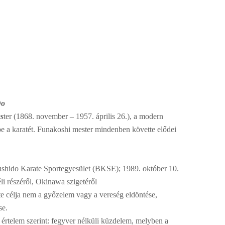
Do
es
ter (1868. november – 1957. április 26.), a modern
égbe a karatét. Funakoshi mester mindenben követte elődei
shido Karate Sportegyesület (BKSE); 1989. október 10.
li részéről, Okinawa szigetéről
te célja nem a győzelem vagy a vereség eldöntése,
se.
, értelem szerint: fegyver nélküli küzdelem, melyben a