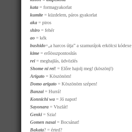
kata
= formagyakorlat
kumite
= küzdelem, páros gyakorlat
aka
= piros
shiro
= fehér
ao
= kék
bushido
=„a harcos útja” a szamurájok erkölcsi kódexe
kime
= erőösszpontosítás
rei
= meghajlás, üdvözlés
Shome ni rei
! = Előre hajolj meg! (köszönj!)
Arigato
= Köszönöm!
Domo arigato
= Köszönöm szépen!
Banzai
= Hurrá!
Konnichi wa
= Jó napot!
Sayonara
= Viszlát!
Genki
= Szia!
Gomen nasai
= Bocsánat!
Bakata
? = érted?