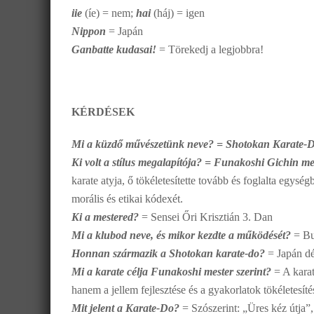
iie
(íe) = nem;
hai
(háj) = igen
Nippon
= Japán
Ganbatte kudasai!
= Törekedj a legjobbra!
KÉRDÉSEK
Mi a küzdő művészetünk neve? = Shotokan Karate-
Ki volt a stílus megalapítója? = Funakoshi Gichin m
karate atyja, ő tökéletesítette tovább és foglalta egys
morális és etikai kódexét.
Ki a mestered?
= Sensei Őri Krisztián 3. Dan
Mi a klubod neve, és mikor kezdte a működését?
= Bu
Honnan származik a Shotokan karate-do?
= Japán dé
Mi a karate célja Funakoshi mester szerint?
= A kara
hanem a jellem fejlesztése és a gyakorlatok tökéletesíté
Mit jelent a Karate-Do?
= Szószerint: „Üres kéz útja”