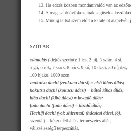
13. Ha edzés közben mondanivalód van az edzőnek
14. A magasabb övfokozatúak segítsék a kezdőket
15. Mindig tartsd szem előtt a karate öt alapelvét:
SZÓTÁR
számolás
(kiejtés szerint): 1 ics, 2 níj, 3 szám, 4 sí,
5 gó, 6 rok, 7 szics, 8 hács, 9 kú, 10 dzsú, 20 níj dzs,
100 hjaku, 1000 szen
zenkutsu dachi (zenkucu dácsi) = első lábas állás;
kokutsu dachi (kokucu dácsi) = hátsó lábas állás;
kiba dachi (kibá dácsi) = lovagló állás;
fudo dachi (fudo dácsi) = küzdő állás;
Hachiji dachi (yoi; shizentai) (hácsicsi dácsi, jój,
sízentáj) = készenléti állás, természetes állás,
vállszélességű terpeszállás,