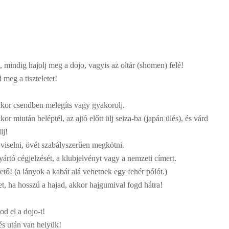
mindig hajolj meg a dojo, vagyis az oltár (shomen) felé!
eg a tiszteletet!
kkor csendben melegíts vagy gyakorolj.
r miután beléptél, az ajtó előtt ülj seiza-ba (japán ülés), és várd
lj!
 viselni, övét szabályszerűen megkötni.
yártó cégjelzését, a klubjelvényt vagy a nemzeti címert.
tő! (a lányok a kabát alá vehetnek egy fehér pólót.)
et, ha hosszú a hajad, akkor hajgumival fogd hátra!
d el a dojo-t!
s után van helyük!