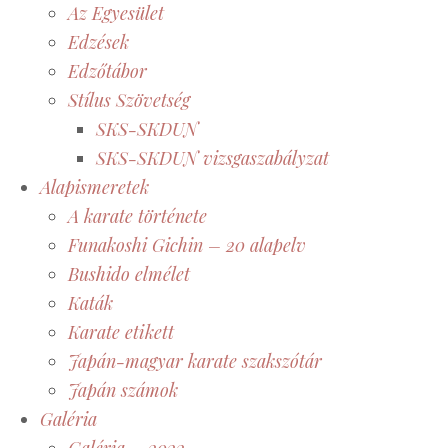
Az Egyesület
Edzések
Edzőtábor
Stílus Szövetség
SKS-SKDUN
SKS-SKDUN vizsgaszabályzat
Alapismeretek
A karate története
Funakoshi Gichin – 20 alapelv
Bushido elmélet
Katák
Karate etikett
Japán-magyar karate szakszótár
Japán számok
Galéria
Galéria – 2022