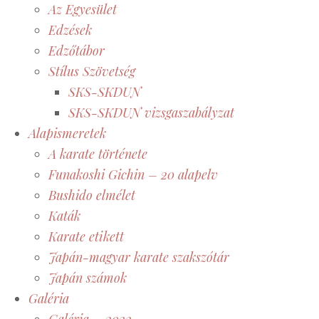
Az Egyesület
Edzések
Edzőtábor
Stílus Szövetség
SKS-SKDUN
SKS-SKDUN vizsgaszabályzat
Alapismeretek
A karate története
Funakoshi Gichin – 20 alapelv
Bushido elmélet
Katák
Karate etikett
Japán-magyar karate szakszótár
Japán számok
Galéria
Galéria – 2022