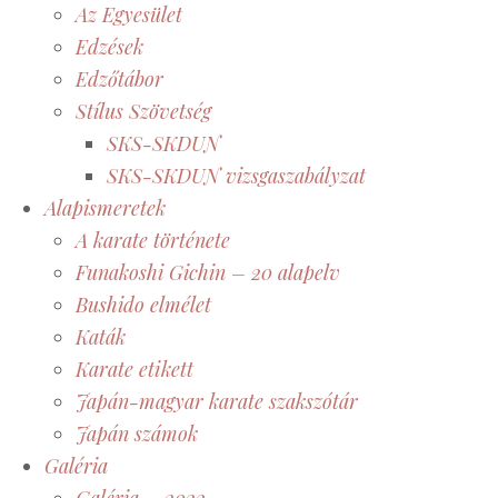
Az Egyesület
Edzések
Edzőtábor
Stílus Szövetség
SKS-SKDUN
SKS-SKDUN vizsgaszabályzat
Alapismeretek
A karate története
Funakoshi Gichin – 20 alapelv
Bushido elmélet
Katák
Karate etikett
Japán-magyar karate szakszótár
Japán számok
Galéria
Galéria – 2022