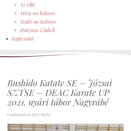
Az Obi
Mizu no kokoro
Tsuki no kokoro
Hasznos Linkek
Kapcsolat
Bushido Katate SE – Józsai
SZTSE – DEAC Karate UP
2021. nyári tábor Nagyrábé
Published on
2021-09-30